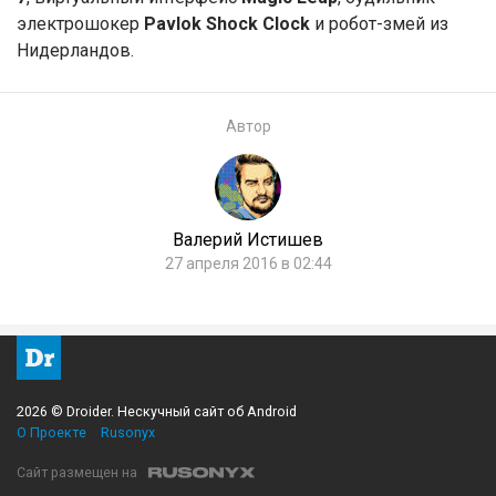
электрошокер
Pavlok Shock Clock
и робот-змей из
Нидерландов.
Автор
Валерий Истишев
27 апреля 2016 в 02:44
2026 © Droider. Нескучный сайт об Android
О Проекте
Rusonyx
Сайт размещен на