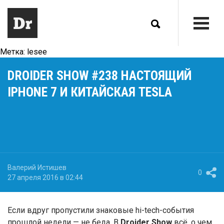
Метка:
lesee
DROIDER SHOW #238 НАСТОЯЩИЙ
IPHONE 7 И КИТАЙСКАЯ TESLA
Валерий Истишев
0
27 апреля 2016 в 02:44
Если вдруг пропустили знаковые hi-tech-события
прошлой недели — не беда. В
Droider Show
всё, о чем