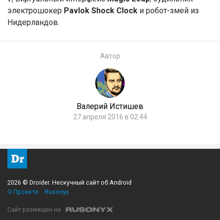
электрошокер
Pavlok Shock Clock
и робот-змей из
Нидерландов.
Автор
Валерий Истишев
27 апреля 2016 в 02:44
2026 © Droider. Нескучный сайт об Android
О Проекте
Rusonyx
Сайт размещен на