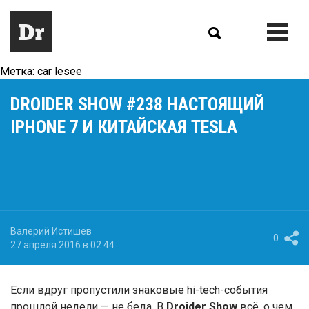
Метка:
car lesee
DROIDER SHOW #238 НАСТОЯЩИЙ
IPHONE 7 И КИТАЙСКАЯ TESLA
Валерий Истишев
0
27 апреля 2016 в 02:44
Если вдруг пропустили знаковые hi-tech-события
прошлой недели — не беда. В
Droider Show
всё, о чем