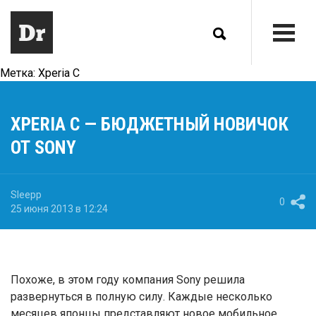
Метка:
Xperia C
XPERIA C — БЮДЖЕТНЫЙ НОВИЧОК
ОТ SONY
Sleepp
0
25 июня 2013 в 12:24
Похоже, в этом году компания
Sony
решила
развернуться в полную силу. Каждые несколько
месяцев японцы представляют новое мобильное