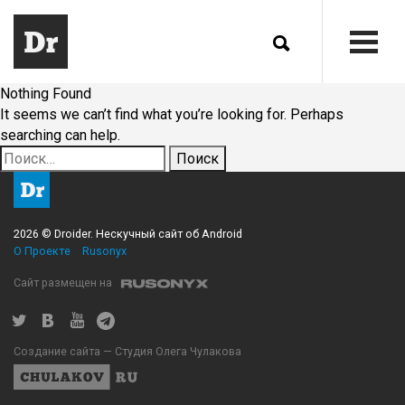
Nothing Found
It seems we can’t find what you’re looking for. Perhaps
searching can help.
Найти:
2026 © Droider. Нескучный сайт об Android
О Проекте
Rusonyx
Сайт размещен на
Создание сайта — Студия Олега Чулакова