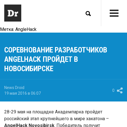
Метка:
AngleHack
CОРЕВНОВАНИЕ РАЗРАБОТЧИКОВ
ANGELHACK ПРОЙДЕТ В
НОВОСИБИРСКЕ
News Droid
0
19 мая 2016 в 06:07
28-29 мая на площадке Академпарка пройдет
российский этап крупнейшего в мире хакатона –
AngelHack Novosibirsk
. Победитель получит