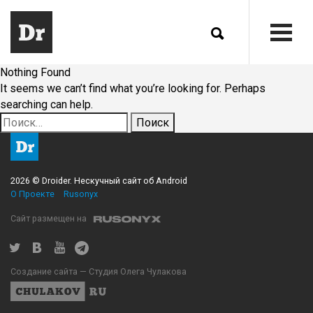
Nothing Found
It seems we can’t find what you’re looking for. Perhaps
searching can help.
Найти:
2026 © Droider. Нескучный сайт об Android
О Проекте
Rusonyx
Сайт размещен на
Создание сайта — Студия Олега Чулакова