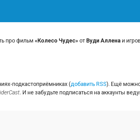
ть про фильм
«Колесо Чудес»
от
Вуди Аллена
и игро
иях-подкастоприёмниках (
добавить RSS
). Ещё можн
iderCast
. И не забудьте подписаться на аккаунты вед