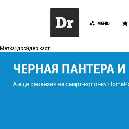
МЕНЮ
Метка:
дройдер каст
ЧЕРНАЯ ПАНТЕРА И 
А ещё рецензия на смарт-колонку HomePo