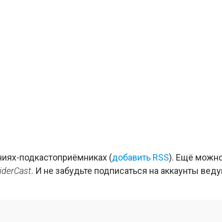
иях-подкастоприёмниках (
добавить RSS
). Ещё можн
iderCast
. И не забудьте подписаться на аккаунты вед