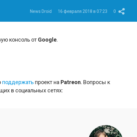
News Droid
16 февраля 2018 в 07:23
0
вую консоль от
Google
.
о
поддержать
проект на
Patreon
. Вопросы к
ущих в социальных сетях: