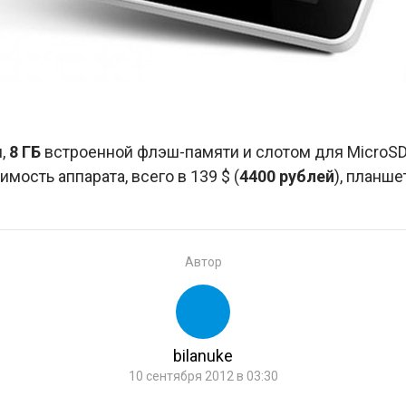
и,
8 ГБ
встроенной флэш-памяти и слотом для MicroSD
имость аппарата, всего в 139 $ (
4400 рублей
), планш
Автор
bilanuke
10 сентября 2012 в 03:30