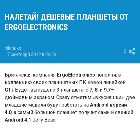
НАЛЕТАЙ! ДЕШЕВЫЕ ПЛАНШЕТЫ ОТ
ERGOELECTRONICS
bilanuke
0
17 сентября 2012 в 09:39
Британская компания
ErgoElectronics
пополнила
коллекцию своих планшетных ПК новой линейкой
GTi
. Будет выпущено 3 планшета: с
7, 8
, и
9,7
—
дюймовым экраном. Сразу отметим «вкусняшки»: две
младшие модели будут работать на
Android версии
4.0
, а самый большой планшет получит самый свежий
Android 4.1
Jelly Bean.