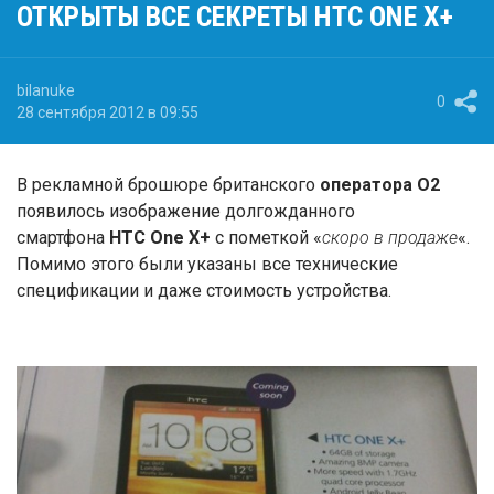
ОТКРЫТЫ ВСЕ СЕКРЕТЫ HTC ONE X+
bilanuke
0
28 сентября 2012 в 09:55
В рекламной брошюре британского
оператора O2
появилось изображение долгожданного
смартфона
HTC One X+
с пометкой «
скоро в продаже
«.
Помимо этого были указаны все технические
спецификации и даже стоимость устройства.