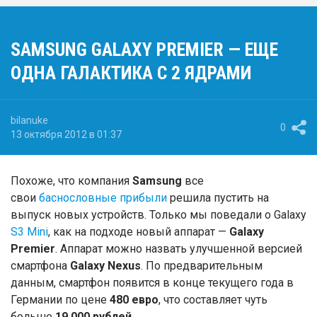
SAMSUNG GALAXY PREMIER — ЕЩЕ
ОДНА ГАЛАКТИКА С 2 ЯДРАМИ
bilanuke
0
13 октября 2012 в 01:37
Похоже, что компания
Samsung
все
свои
баснословные прибыли
решила пустить на
выпуск новых устройств. Только мы поведали о Galaxy
S3 Mini
, как на подходе новый аппарат —
Galaxy
Premier
. Аппарат можно назвать улучшенной версией
смартфона
Galaxy Nexus
. По предварительным
данным, смартфон появится в конце текущего года в
Германии по цене
480 евро
, что составляет чуть
больше
19 000 рублей
.