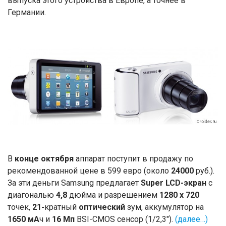
выпуска этого устройства в Европе, а точнее в
Германии.
В
конце октября
аппарат поступит в продажу по
рекомендованной цене в 599 евро (около
24000
руб.).
За эти деньги Samsung предлагает
Super LCD-экран
с
диагональю
4,8
дюйма и разрешением
1280 х 720
точек,
21-
кратный
оптический
зум, аккумулятор на
1650 мА
ч и
16 Мп
BSI-CMOS сенсор (1/2,3″).
(далее…)