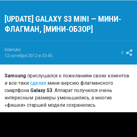
[UPDATE] GALAXY S3 MINI — МИНИ-
ФЛАГМАН, [МИНИ-ОБЗОР]
bilanuke
0
12 октября 2012 в 03:45
Samsung
прислушался к пожеланиям своих клиентов
и все-таки
сделал
мини-версию флагманского
смартфона
Galaxy
S3
. Аппарат получился очень
интересным: размеры уменьшились, а многие
«фишки» старшей модели сохранились.