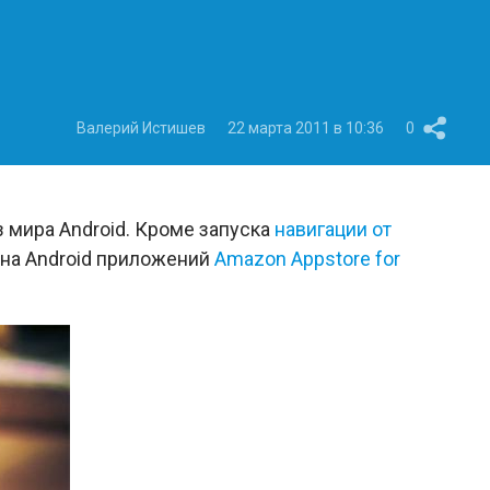
Валерий Истишев
22 марта 2011 в 10:36
0
з мира Android. Кроме запуска
навигации от
ина Android приложений
Amazon Appstore for