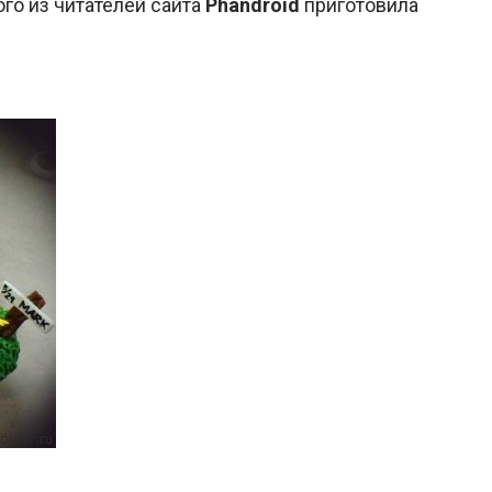
го из читателей сайта
Phandroid
приготовила