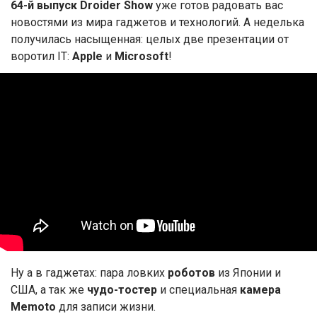
64-й выпуск Droider Show
уже готов радовать вас
новостями из мира гаджетов и технологий.
А неделька
получилась насыщенная: целых две презентации от
воротил IT:
Apple
и
Microsoft
!
Ну а в гаджетах: пара ловких
роботов
из Японии и
США, а так же
чудо-тостер
и специальная
камера
Memoto
для записи жизни.