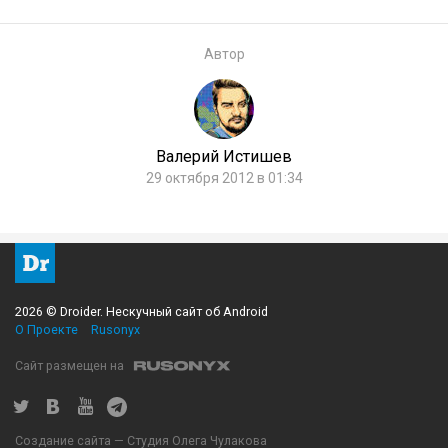
Автор
Валерий Истишев
29 октября 2012 в 01:34
2026 © Droider. Нескучный сайт об Android
О Проекте
Rusonyx
Сайт размещен на
Создание сайта — Студия Олега Чулакова