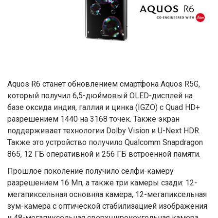
Aquos R6 станет обновлением смартфона Aquos R5G,
который получил 6,5-дюймовый OLED-дисплей на
базе оксида индия, галлия и цинка (IGZO) с Quad HD+
разрешением 1440 на 3168 точек. Также экран
поддерживает технологии Dolby Vision и U-Next HDR.
Также это устройство получило Qualcomm Snapdragon
865, 12 ГБ оперативной и 256 ГБ встроенной памяти.
Прошлое поколение получило селфи-камеру
разрешением 16 Мп, а также три камеры сзади: 12-
мегапиксельная основняа камера, 12-мегапиксельная
зум-камера с оптической стабилизацией изображения
и 48-мегапиксельная сверхширокоугольная камера.