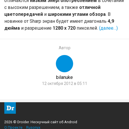
отличаются
низким энергопотреблением
в сочетании
с высоким разрешением, а также
отличной
цветопередачей
и
широкими углами обзора
. В
новинке от Sharp экран будет имеет диагональ
4,9
дюйма
и разрешение
1280 x 720
пикселей.
(далее…)
Автор
bilanuke
12 октября 2012 в 05:11
2026 © Droider. Нескучный сайт об Android
О Проекте
Rusonyx