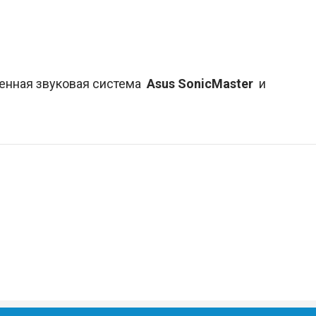
роенная звуковая система
Asus
SonicMaster
и