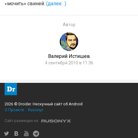
«мочить» свиней.
(далее…)
Автор
Валерий Истишев
4 сентября 2010 в 11:36
2026 © Droider. Нескучный сайт об Android
О Проекте
Rusonyx
Сайт размещен на