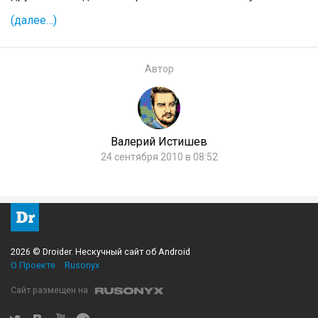
(далее…)
Автор
Валерий Истишев
24 сентября 2010 в 08:52
2026 © Droider. Нескучный сайт об Android
О Проекте
Rusonyx
Сайт размещен на