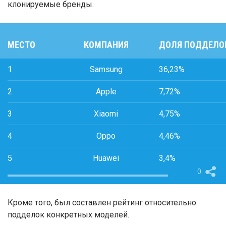
клонируемые бренды.
МЕСТО
КОМПАНИЯ
ДОЛЯ ПОДДЕЛО
1
Samsung
36,23%
2
Apple
7,72%
3
Xiaomi
4,75%
4
Oppo
4,46%
5
Huawei
3,4%
0
Кроме того, был составлен рейтинг относительно
подделок конкретных моделей.