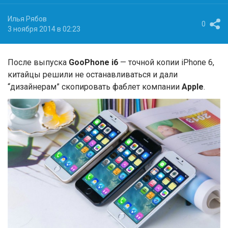
Илья Рябов
0
3 ноября 2014 в 02:23
После выпуска
GooPhone i6
— точной копии iPhone 6,
китайцы решили не останавливаться и дали
“дизайнерам” скопировать фаблет компании
Apple
.