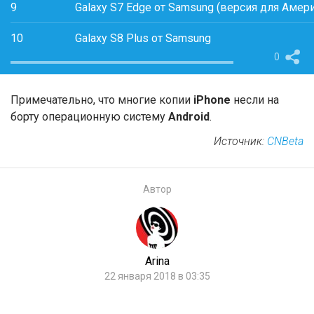
9
Galaxy S7 Edge от Samsung (версия для Амер
10
Galaxy S8 Plus от Samsung
0
Примечательно, что многие копии
iPhone
несли на
борту операционную систему
Android
.
Источник:
CNBeta
Автор
Arina
22 января 2018 в 03:35