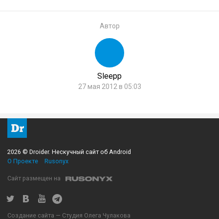
Автор
Sleepp
27 мая 2012 в 05:03
2026 © Droider. Нескучный сайт об Android
О Проекте
Rusonyx
Сайт размещен на
Создание сайта — Студия Олега Чулакова