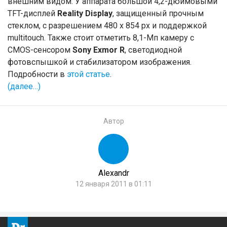
внешним видом. У аппарата большой 4,2-дюймовымй
TFT-дисплей
Reality Display
, защищенный прочным
стеклом, с разрешением 480 x 854 px и поддержкой
multitouch. Также стоит отметить 8,1-Мп камеру с
CMOS-сенсором
Sony Exmor R
, светодиодной
фотовспышкой и стабилизатором изображения.
Подробности в
этой статье
.
(далее…)
Автор
Alexandr
12 января 2011 в 01:11