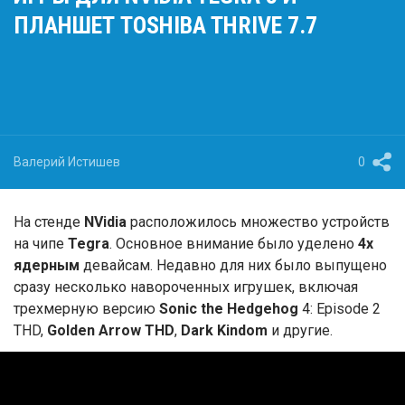
ПЛАНШЕТ TOSHIBA THRIVE 7.7
Валерий Истишев
0
На стенде
NVidia
расположилось множество устройств
на чипе
Tegra
. Основное внимание было уделено
4х
ядерным
девайсам. Недавно для них было выпущено
сразу несколько навороченных игрушек, включая
трехмерную версию
Sonic the Hedgehog
4: Episode 2
THD,
Golden Arrow THD
,
Dark Kindom
и другие.