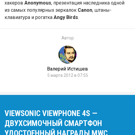
хакеров
Anonymous
, презентация наследника одной
из самых популярных зеркалок
Canon
, штаны-
клавиатура и рогатка
Angy Birds
.
Автор
Валерий Истишев
5 марта 2012 в 07:55
VIEWSONIC VIEWPHONE 4S —
ДВУХСИМОЧНЫЙ СМАРТФОН
УДОСТОЕННЫЙ НАГРАДЫ MWC