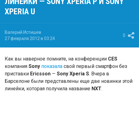
ЛИНЕЙКИ — SONY XPERIA P И SONY
XPERIA U
Валерий Истишев
0
27 февраля 2012 в 03:24
Как вы наверное помните, на конференции
CES
компания
Sony
показала
свой первый смартфон без
приставки
Ericsson
—
Sony Xperia S
. Вчера в
Барселоне были представлены еще две новинки этой
линейки, которая получила название
NXT
.