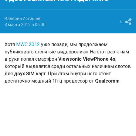
Валерий Истишев
0
3 марта 2012 в 05:30
Хотя
MWC 2012
уже позади, мы продолжаем
публиковать отснятые видеоролики. На этот раз к нам
в руки попал смартфон
Viewsonic
ViewPhone
4s
,
который выделятся среди остальных наличием слотов
для
двух
SIM
карт. При этом внутри него стоит
достаточно мощный 1Ггц процессор от
Qualcomm
.