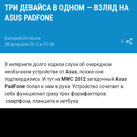
ТРИ ДЕВАЙСА В ОДНОМ — ВЗЛЯД НА
ASUS PADFONE
Валерий Истишев
0
28 февраля 2012 в 07:58
В интернете долго ходили слухи об очередном
необычном устройстве от
Asus
, позже они
подтвердились. И тут на
MWC 2012
загадочный
Asus
PadFone
попал к нам в руки. Устройство сочетает в
себе функционал сразу трех формфакторов:
смартфона, планшета и нетбука.