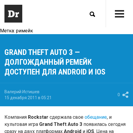
Метка:
римейк
GRAND THEFT AUTO 3 —
ДОЛГОЖДАННЫЙ РЕМЕЙК
ДОСТУПЕН ДЛЯ ANDROID И IOS
Валерий Истишев
0
15 декабря 2011 в 05:21
Компания
Rockstar
сдержала свое
обещание
, и
культовая игра
Grand Theft Auto 3
появилась сегодня
сразу на двух платформах
Android
и
iOS
. Цена на