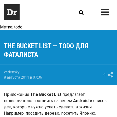
Метка:
todo
THE BUCKET LIST — TODO ДЛЯ
ФАТАЛИСТА
vedensky
0
8 августа 2011 в 07:36
Приложение
The Bucket List
предлагает
пользователю составить на своем
Android’е
список
дел, которые нужно успеть сделать в жизни.
Например, посадить дерево, посетить Японию,