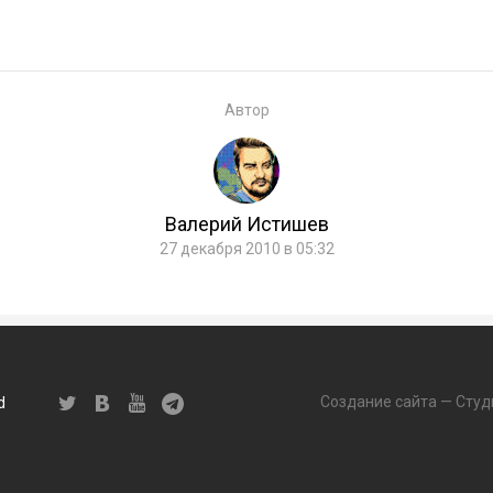
Автор
Валерий Истишев
27 декабря 2010 в 05:32
Создание сайта — Студ
d