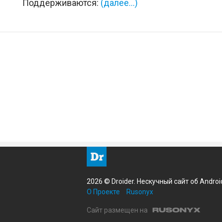
Поддерживаются:
(далее…)
2026 © Droider. Нескучный сайт об Androi
О Проекте
Rusonyx
Сайт размещен на