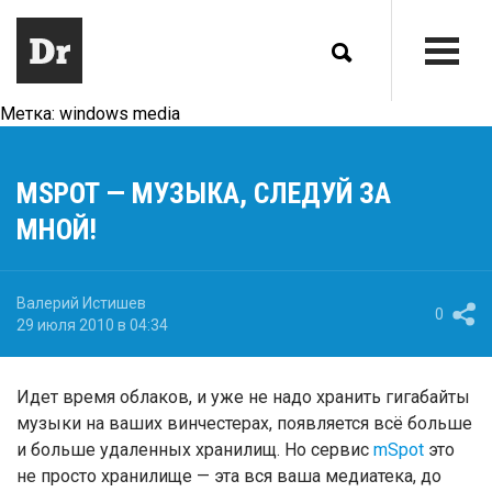
Метка:
windows media
MSPOT — МУЗЫКА, СЛЕДУЙ ЗА
МНОЙ!
Валерий Истишев
0
29 июля 2010 в 04:34
Идет время облаков, и уже не надо хранить гигабайты
музыки на ваших винчестерах, появляется всё больше
и больше удаленных хранилищ. Но сервис
mSpot
это
не просто хранилище — эта вся ваша медиатека, до