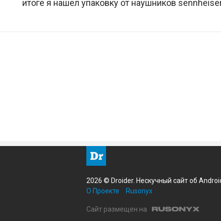
итоге я нашел упаковку от наушников sennheiser
2026 © Droider. Нескучный сайт об Androi
О Проекте
Rusonyx
Сайт размещен на