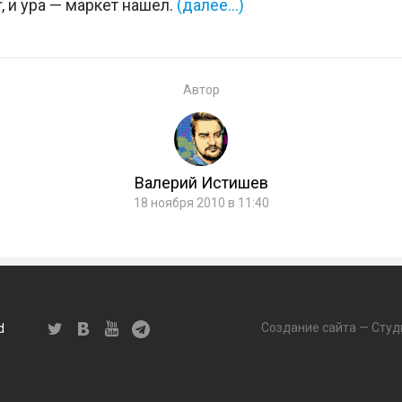
, и ура — маркет нашел.
(далее…)
Автор
Валерий Истишев
18 ноября 2010 в 11:40
Создание сайта — Студ
d