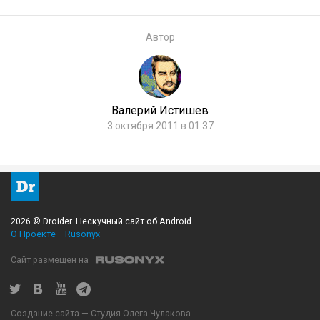
Автор
Валерий Истишев
3 октября 2011 в 01:37
2026 © Droider. Нескучный сайт об Android
О Проекте
Rusonyx
Сайт размещен на
Создание сайта — Студия Олега Чулакова