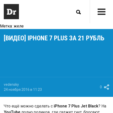
Метка:
желе
[ВИДЕО] IPHONE 7 PLUS ЗА 21 РУБЛЬ
vedensky
0
24 ноября 2016 в 11:23
Что ещё можно сделать с
iPhone 7 Plus Jet Black
? На
YouTube
полно роликов, где гаджет гнут, бросают,