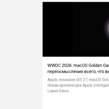
WWDC 2026: macOS Golden Gate,
переосмысление всего, что вы
Apple показала iOS 27, macOS Golde
Новая архитектура Apple Intelligen
Liquid Glass.