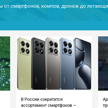
ы от смартфонов, компов, дронов до летающ
В России сократится
Ap
ассортимент смартфонов —
пр