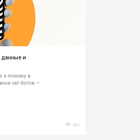
и данные и
е и психику в
риски чат-ботов —
327