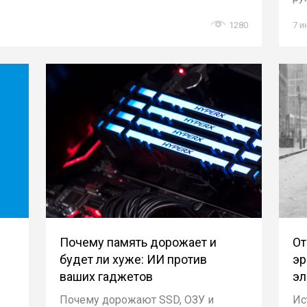
1280
7 и
Почему память дорожает и
От
будет ли хуже: ИИ против
эр
ваших гаджетов
эл
Почему дорожают SSD, ОЗУ и
Ис