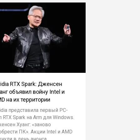
idia RTX Spark: Дженсен
анг объявил войну Intel и
D на их территории
idia представила первый PC-
п RTX Spark на Arm для Windows.
енсен Хуанг: «заново
обрести ПК». Акции Intel и AMD
хнули в день анонса.