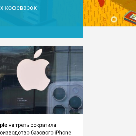
их кофеварок
ple на треть сократила
оизводство базового iPhone