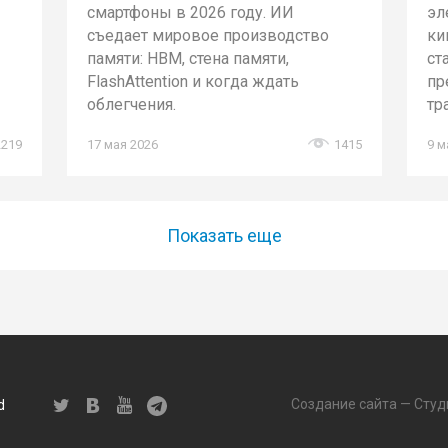
смартфоны в 2026 году. ИИ
эл
съедает мировое производство
ки
памяти: HBM, стена памяти,
ст
FlashAttention и когда ждать
пр
облегчения.
тр
2219
17 мая 2026
1415
9 м
Показать еще
Создание сайта — Студ
d