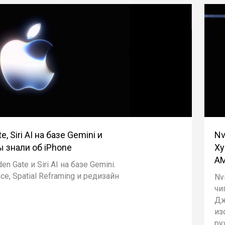
 Siri AI на базе Gemini и
Nv
 знали об iPhone
Ху
AM
n Gate и Siri AI на базе Gemini.
ce, Spatial Reframing и редизайн
Nv
чи
Дж
из
ру