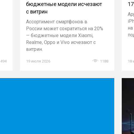
бюджетные модели исчезают
17
с витрин
Ap
iP
Ассортимент смартфонов в
на
России может сократиться на 20%
по
— бюджетные модели Xiaomi,
Realme, Oppo и Vivo исчезают с
витрин.
1494
19 июля 2026
1188
18 