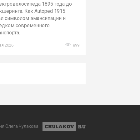
ектровелосипеда 1895 года до
кшеринга. Как Autoped 1915
ал символом эмансипации и
едком современного
анспорта.
ая 2026
899
ия Олега Чулакова