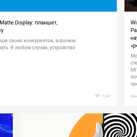
atte Display: планшет,
Wi
зу
Ра
на
чше своих конкурентов, впрочем
«р
ать. В любом случае, устройство
Мо
ст
MI
по
пр
1547
8 и