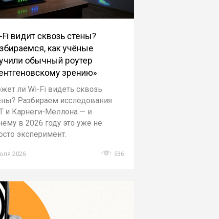
-Fi видит сквозь стены?
збираемся, как учёные
учили обычный роутер
ентгеновскому зрению»
жет ли Wi-Fi видеть сквозь
ены? Разбираем исследования
T и Карнеги-Меллона — и
чему в 2026 году это уже не
осто эксперимент.
юля 2026
536