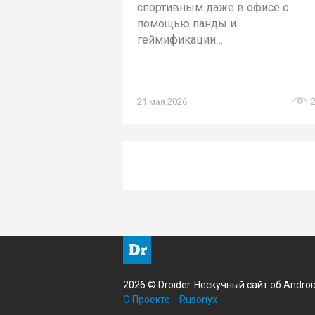
спортивным даже в офисе с
помощью панды и
геймификации…
21 мая 2026
2026 © Droider. Нескучный сайт об Androi
О Проекте
Rusonyx