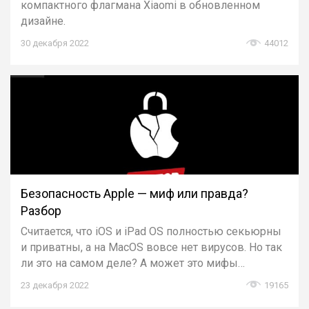
компактного флагмана Xiaomi в обновленном
дизайне.
30 декабря 2022
44012
Безопасность Apple — миф или правда?
Разбор
Считается, что iOS и iPad OS полностью секьюрны
и приватны, а на MacOS вовсе нет вирусов. Но так
ли это на самом деле? А может это мифы…
23 декабря 2022
19165