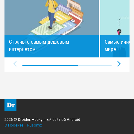
Страны с самым дешевым
Самые иннов
интернетом
мире
2026 © Droider. Нескучный сайт об Android
О Проекте
Rusonyx