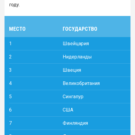
году.
МЕСТО
ГОСУДАРСТВО
1
Швейцария
2
Нидерланды
3
Швеция
4
Великобритания
5
Сингапур
6
США
7
Финляндия