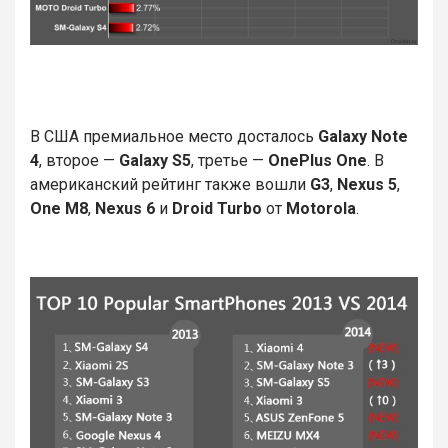
В США премиальное место досталось
Galaxy Note
4
, второе —
Galaxy S5
, третье —
OnePlus One
. В
американский рейтинг также вошли
G3
,
Nexus 5
,
One M8
,
Nexus 6
и
Droid Turbo
от
Motorola
.