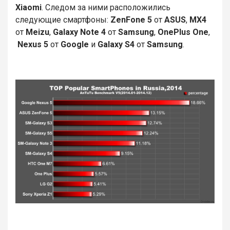
Xiaomi
. Следом за ними расположились
следующие смартфоны:
ZenFone 5
от
ASUS
,
MX4
от
Meizu
,
Galaxy Note 4
от
Samsung
,
OnePlus One
,
Nexus 5
от
Google
и
Galaxy S4
от
Samsung
.