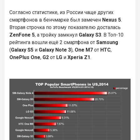
Согласно статистике, из России чаще других
смартфонов в бенчмарке был замечен
Nexus 5
.
Вторая строчка по этому показателю досталась
ZenFone 5
, а тройку замкнул
Galaxy S3
. В Топ-10
рейтинга вошли ещё 2 смартфона от
Samsung
(
Galaxy S5
и
Galaxy Note 3
),
One M7
от
HTC
,
OnePlus One
,
G2
от
LG
и
Xperia Z1
.