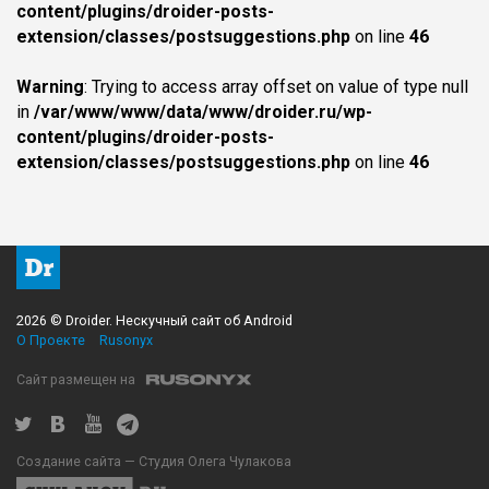
content/plugins/droider-posts-
extension/classes/postsuggestions.php
on line
46
Warning
: Trying to access array offset on value of type null
in
/var/www/www/data/www/droider.ru/wp-
content/plugins/droider-posts-
extension/classes/postsuggestions.php
on line
46
2026 © Droider. Нескучный сайт об Android
О Проекте
Rusonyx
Сайт размещен на
Создание сайта — Студия Олега Чулакова