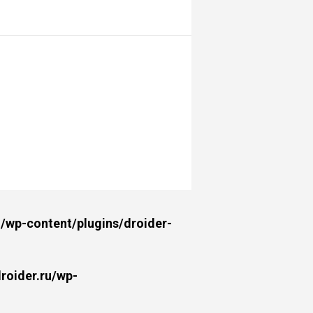
wp-content/plugins/droider-
oider.ru/wp-