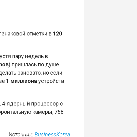
г знаковой отметки в
120
устя пару недель в
ров
) пришлась по душе
лать рановато, но если
ее
1 миллиона
устройств
, 4-ядерный процессор с
 фронтальную камеры, 768
Источник:
BusinessKorea