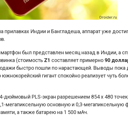
а прилавках Индии и Бангладеша, аппарат уже дости
в.
смартфон был представлен месяц назад в Индии, а сп
винка (стоимость
Z1
составляет примерно
90 долла
одажи быстро пошли по нарастающей. Выводы пока де
о южнокорейский гигант спокойно реализует чуть бол
4-дюймовый PLS-экран разрешением 854 х 480 точек
, 3,1-мегапиксельную основную и 0,3-мегапиксельную
амяти, а также батарею на 1 500 мАч.