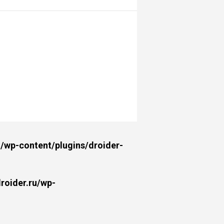
wp-content/plugins/droider-
oider.ru/wp-