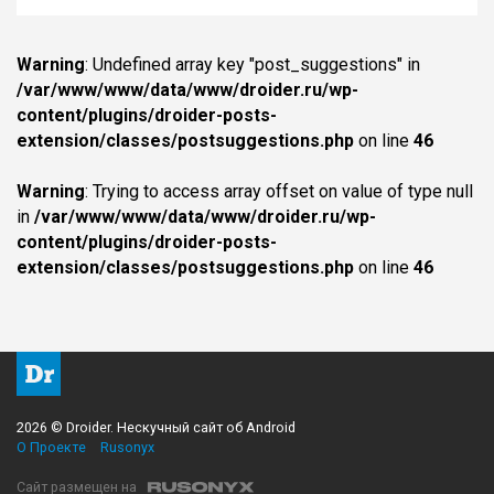
Warning
: Undefined array key "post_suggestions" in
/var/www/www/data/www/droider.ru/wp-
content/plugins/droider-posts-
extension/classes/postsuggestions.php
on line
46
Warning
: Trying to access array offset on value of type null
in
/var/www/www/data/www/droider.ru/wp-
content/plugins/droider-posts-
extension/classes/postsuggestions.php
on line
46
2026 © Droider. Нескучный сайт об Android
О Проекте
Rusonyx
Сайт размещен на