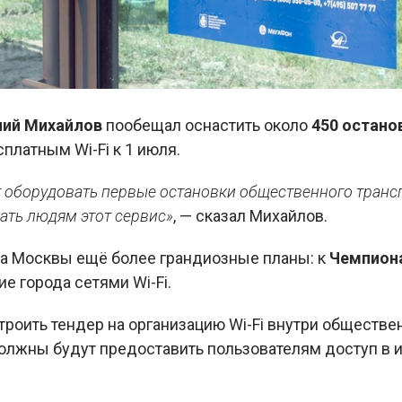
ний Михайлов
пообещал оснастить около
450 остано
платным Wi-Fi к 1 июля.
т оборудовать первые остановки общественного трансп
ать людям этот сервис»
, — сказал Михайлов.
тва Москвы ещё более грандиозные планы: к
Чемпиона
е города сетями Wi-Fi.
роить тендер на организацию Wi-Fi внутри обществен
олжны будут предоставить пользователям доступ в 