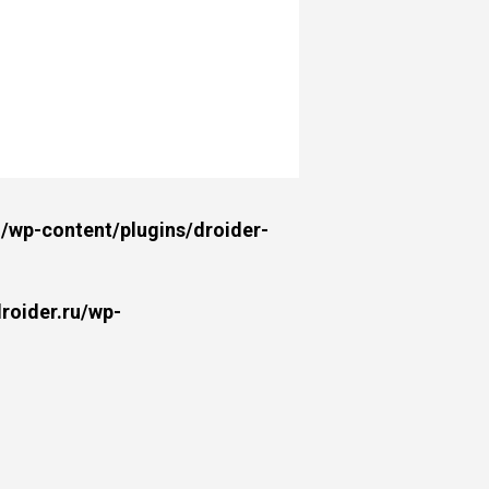
wp-content/plugins/droider-
oider.ru/wp-