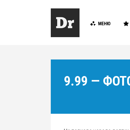
МЕНЮ
9.99 — ФО