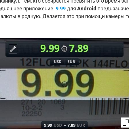
каникул. Тем, кто собирается посвятить это время з
годняшнее приложение.
9.99
для
Android
предназначе
валюты в родную. Делается это при помощи камеры т