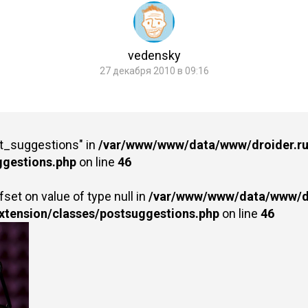
vedensky
27 декабря 2010 в 09:16
st_suggestions" in
/var/www/www/data/www/droider.ru/
ggestions.php
on line
46
fset on value of type null in
/var/www/www/data/www/dr
extension/classes/postsuggestions.php
on line
46