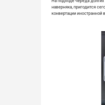
На подходе череда долгих 
наверняка, пригодится се
конвертации иностранной 