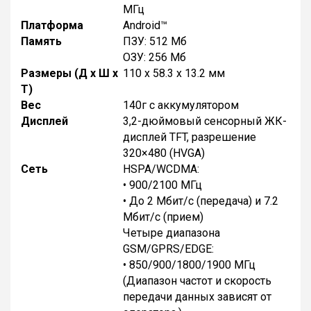
МГц
Платформа
Android™
Память
ПЗУ: 512 Мб
ОЗУ: 256 Мб
Размеры (Д x Ш x
110 x 58.3 x 13.2 мм
Т)
Вес
140г с аккумулятором
Дисплей
3,2-дюймовый сенсорный ЖК-
дисплей TFT, разрешение
320×480 (HVGA)
Сеть
HSPA/WCDMA:
• 900/2100 МГц
• До 2 Мбит/с (передача) и 7.2
Мбит/с (прием)
Четыре диапазона
GSM/GPRS/EDGE:
• 850/900/1800/1900 МГц
(Диапазон частот и скорость
передачи данных зависят от