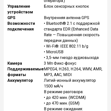
оператора.)
Управление
Блок сенсорных кнопок
устройством
GPS
Внутренняя антенна GPS
Возможности
• Bluetooth® 2.1 с поддержкой
подключения
стандарта EDR (Enhanced Data
Rate — Повышенная скорость
передачи данных)
• Wi-Fi®: IEEE 802.11 b/g
• MicroUSB
• 3,5-мм гнездо аудиовыхода
Камера
3 Мп Фикс-фокус
Поддерживаемые
MPEG4, H.263, H.264, WMV, AMR,
форматы
MP3, AAC, MIDI
Аккумулятор
Литий-ионный аккумулятор
1500 мА/ч
В режиме разговора:
• до 420 мин. (WCDMA)
• до 470 мин. (GSM)
В режиме ожидания: