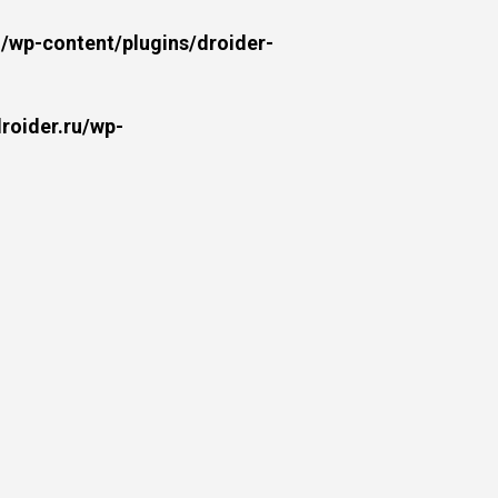
wp-content/plugins/droider-
oider.ru/wp-