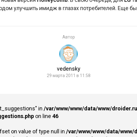
дом улучшить имидж в глазах потребителей. Еще бы, 
Автор
vedensky
29 марта 2011 в 11:58
st_suggestions" in
/var/www/www/data/www/droider.ru/
ggestions.php
on line
46
fset on value of type null in
/var/www/www/data/www/dr