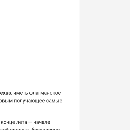
exus
: иметь флагманское
первым получающее самые
 конце лета — начале
кой продукт, безусловно,