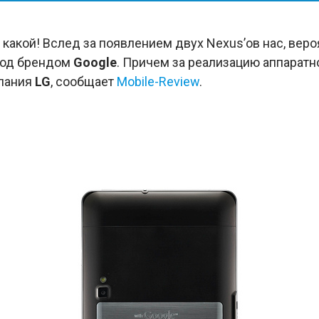
но какой! Вслед за появлением двух Nexus’ов нас, вер
под брендом
Google
. Причем за реализацию аппаратно
мпания
LG
, сообщает
Mobile-Review
.