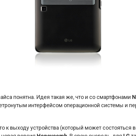
айса понятна. Идея такая же, что и со смартфонами
N
нетронутым интерфейсом операционной системы и 
что к выходу устройства (который может состояться в
а новая версия
Honeycomb
. В свою очередь, для
LG
та