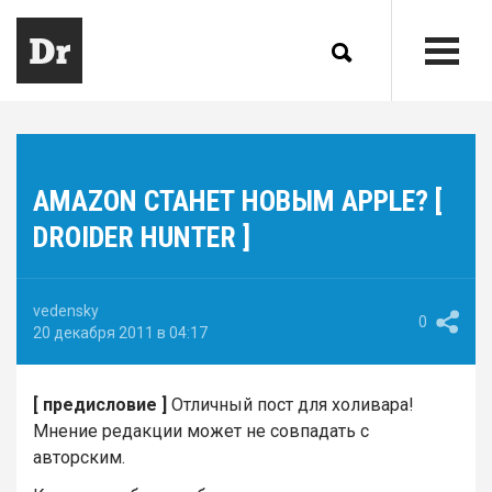
AMAZON СТАНЕТ НОВЫМ APPLE? [
DROIDER HUNTER ]
vedensky
0
20 декабря 2011 в 04:17
[ предисловие ]
Отличный пост для холивара!
Мнение редакции может не совпадать с
авторским.