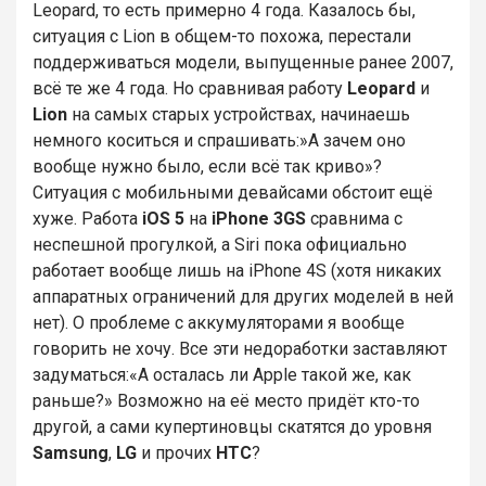
Leopard, то есть примерно 4 года. Казалось бы,
ситуация с Lion в общем-то похожа, перестали
поддерживаться модели, выпущенные ранее 2007,
всё те же 4 года. Но сравнивая работу
Leopard
и
Lion
на самых старых устройствах, начинаешь
немного коситься и спрашивать:»А зачем оно
вообще нужно было, если всё так криво»?
Ситуация с мобильными девайсами обстоит ещё
хуже. Работа
iOS 5
на
iPhone 3GS
сравнима с
неспешной прогулкой, а Siri пока официально
работает вообще лишь на iPhone 4S (хотя никаких
аппаратных ограничений для других моделей в ней
нет). О проблеме с аккумуляторами я вообще
говорить не хочу. Все эти недоработки заставляют
задуматься:«А осталась ли Apple такой же, как
раньше?» Возможно на её место придёт кто-то
другой, а сами купертиновцы скатятся до уровня
Samsung
,
LG
и прочих
HTC
?