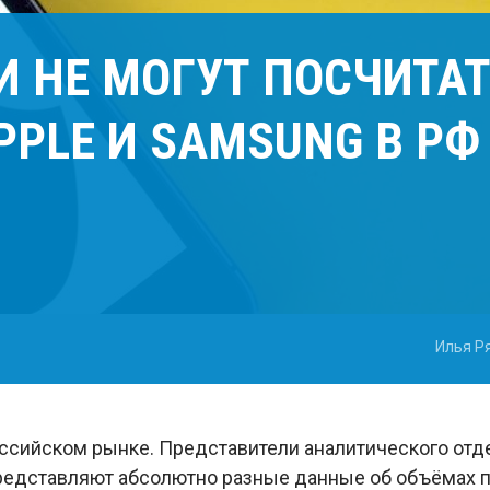
И НЕ МОГУТ ПОСЧИТА
PLE И SAMSUNG В РФ
Илья Р
российском рынке. Представители аналитического от
едставляют абсолютно разные данные об объёмах п