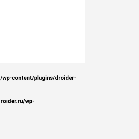
wp-content/plugins/droider-
oider.ru/wp-