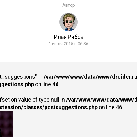
Автор
Илья Рябов
1 июля 2015 в 06:36
st_suggestions" in
/var/www/www/data/www/droider.ru/
ggestions.php
on line
46
fset on value of type null in
/var/www/www/data/www/dr
extension/classes/postsuggestions.php
on line
46