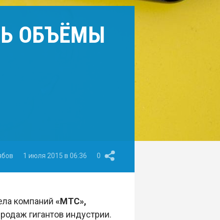
ТЬ ОБЪЁМЫ
ябов
1 июля 2015 в 06:36
0
дела компаний
«МТС»,
родаж гигантов индустрии.