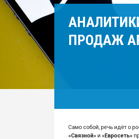
АНАЛИТИК
ПРОДАЖ AP
Само собой, речь идёт о 
«Связной»
и
«Евросеть»
пр