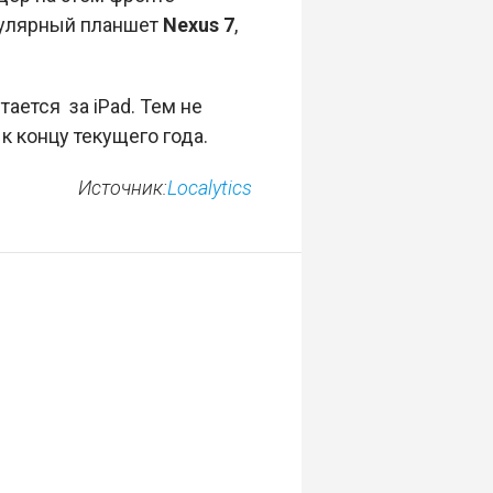
пулярный планшет
Nexus 7
,
ается за iPad. Тем не
к концу текущего года.
Источник:
Localytics