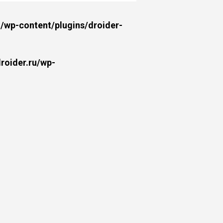
wp-content/plugins/droider-
oider.ru/wp-