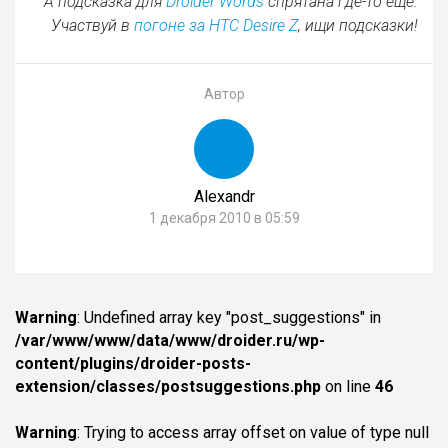
А подсказка для
Droider Words
спрятана где-то еще.
Участвуй в
погоне за HTC Desire Z
, ищи подсказки!
Автор
Alexandr
1 декабря 2010 в 05:59
Warning
: Undefined array key "post_suggestions" in
/var/www/www/data/www/droider.ru/wp-
content/plugins/droider-posts-
extension/classes/postsuggestions.php
on line
46
Warning
: Trying to access array offset on value of type null