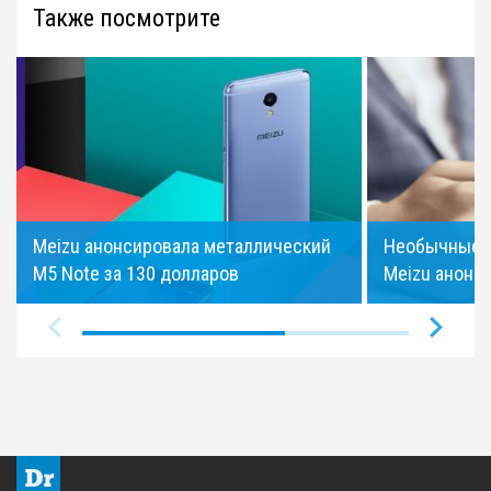
Также посмотрите
Meizu анонсировала металлический
Необычные Pr
M5 Note за 130 долларов
Meizu анонс