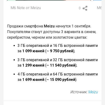
M6 Note от Meizu
M6 N
0
Продажи смартфона
Meizu
начнутся 1 сентября.
Покупателям станут доступны 3 варианта в синем,
серебристом, черном или золотистом цветах:
3 ГБ оперативной и 16 ГБ встроенной памяти
за
1 099 юаней
(~
9 750 рублей
);
3 ГБ оперативной и 32 ГБ встроенной памяти
за
1 299 юаней
(~
11 540 рублей
);
4 ГБ оперативной и 64 ГБ встроенной памяти
за
1 699 юаней
(~
15 090 рублей
).
Источник:
Meizu