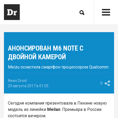
АНОНСИРОВАН M6 NOTE С
ДВОЙНОЙ КАМЕРОЙ
Meizu оснастила смартфон процессором Qualcomm
News Droid
0
23 августа 2017 в 01:05
Сегодня компания презентовала в Пекине новую
модель из линейки
Meilan
. Премьера в России
состоится вечером.