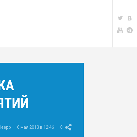
КА
ЯТИЙ
leepp
6 мая 2013 в 12:46
0