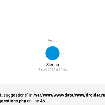
Автор
Sleepp
6 мая 2013 в 12:46
st_suggestions" in
/var/www/www/data/www/droider.ru/
ggestions.php
on line
46