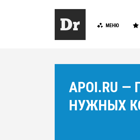
МЕНЮ
APOI.RU —
НУЖНЫХ К