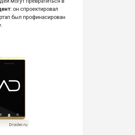
деи могут превратиться в
дент
: он спроектировал
артап был профинасирован
.