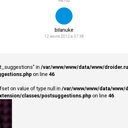
Автор
bilanuke
12 июля 2012 в 07:38
st_suggestions" in
/var/www/www/data/www/droider.ru/
ggestions.php
on line
46
fset on value of type null in
/var/www/www/data/www/dr
extension/classes/postsuggestions.php
on line
46