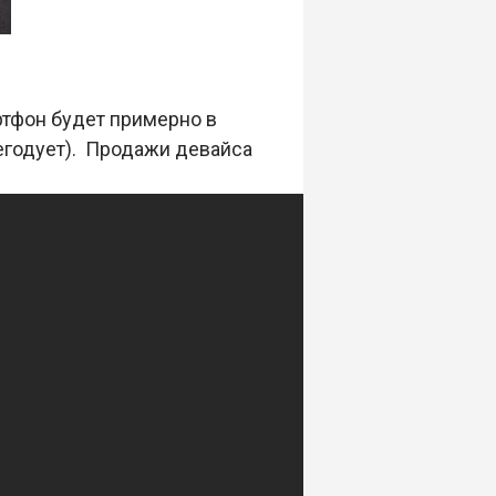
артфон будет примерно в
негодует). Продажи девайса