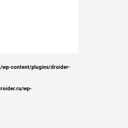
wp-content/plugins/droider-
oider.ru/wp-