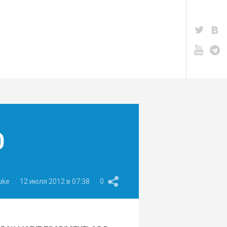
O
uke
12 июля 2012 в 07:38
0