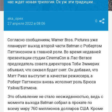
нас ждет новая трилогия. Ох уж эти традиции…
aka_opex
0
27 апреля 2022 в 08:06
Согласно сообщениям, Warner Bros. Pictures уже
планирует выход второй части Batman с Робертом
Паттинсоном в главной роли. Во время недавней
презентации студии CinemaCon в Лас-Вегасе
председатель совета директоров Тоби Эммерих
объявил, что сиквел будет снят. Он добавил, что
Мэтт Ривз выступит в качестве режиссера, а
Роберт Паттинсон вновь исполнит роль Брюса
Уэйна/Бэтмена.
Это объявление не стало неожиданностью, ведь с
момента выхода Batman собрал в прокате по
всему миру 760 миллионов долларов США. Кроме