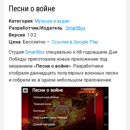
Песни о войне
Категория
:
Музыка и аудио
Разработчик/Издатель
:
SmartBox
Версия
: 1.0.2
Цена
: Бесплатно –
Ссылка в Google Play
Студия
SmartBox
специально к 68 годовщине Дня
Победы приготовила новое приложение под
названием «
Песни о войне
». Разработчики
отобрали двенадцать популярных военных песен
и собрали их в одном небольшом приложении.