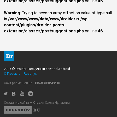
extension/classes/postsuggestions.php
on line
46
Warning
: Trying to access array offset on value of type null
in
/var/www/www/data/www/droider.ru/wp-
content/plugins/droider-posts-
extension/classes/postsuggestions.php
on line
46
2026 © Droider. Нескучный сайт об Android
О Проекте
Rusonyx
Сайт размещен на
Создание сайта — Студия Олега Чулакова