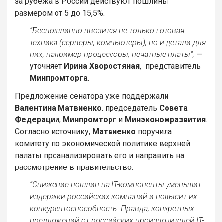
за рубежа в России действуют пошлины
размером от 5 до 15,5%.
“Беспошлинно ввозится не только готовая
техника (серверы, компьютеры), но и детали для
них, например процессоры, печатные платы”,
—
уточняет
Ирина Хворостяная
, представитель
Минпромторга
.
Предложение сенатора уже поддержали
Валентина Матвиенко
, председатель
Совета
Федерации
,
Минпромторг
и
Минэкономразвития
.
Согласно источнику,
Матвиенко
поручила
комитету по экономической политике верхней
палаты проанализировать его и направить на
рассмотрение в правительство.
“Снижение пошлин на IT-компоненты уменьшит
издержки российских компаний и повысит их
конкурентоспособность. Правда, конкретных
предложений от российских производителей IT-