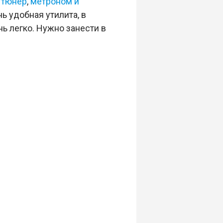
:
тюнер
,
метроном и
ь удобная утилита, в
ь легко. Нужно занести в