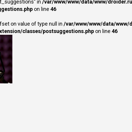
st_suggestions" in
/var/www/www/data/www/droider.ru/
ggestions.php
on line
46
fset on value of type null in
/var/www/www/data/www/dr
extension/classes/postsuggestions.php
on line
46