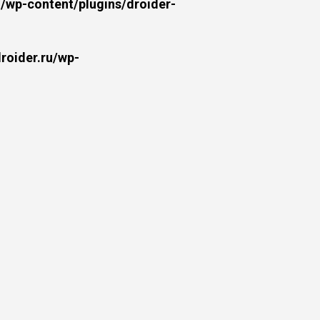
wp-content/plugins/droider-
oider.ru/wp-