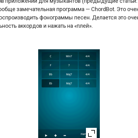
в приложений для музыкантов (предыдущие статьи
вообще замечательная программа — ChordBot. Это очен
оспроизводить фонограммы песен. Делается это очен
ость аккордов и нажать на «плей».